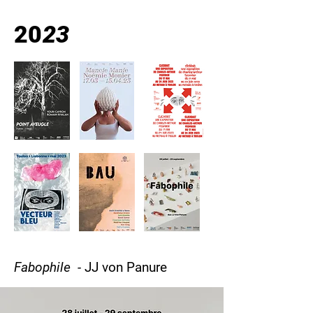
20
23
Fabophile -
JJ von Panure