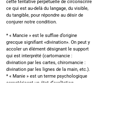
cette tentative perpétuelle de circonscrire
ce qui est au-delà du langage, du visible,
du tangible, pour répondre au désir de
conjurer notre condition.
* « Mancie » est le suffixe d’origine
grecque signifiant «divination». On peut y
accoler un élément désignant le support
qui est interprété (cartomancie :
divination par les cartes, chiromancie :
divination par les lignes de la main, etc.).
* « Manie » est un terme psychologique
caractérisant un état d’exaltation
excessive. L’usage courant désigne un
comportement obsessionnel, une idée
fixe. C’est aussi la forme conjuguée du
verbe manier, qui évoque les mains et la
manipulation d’objets.
La pratique plastique de Noémie Monier est
régie par une intuition méthodique. Dans