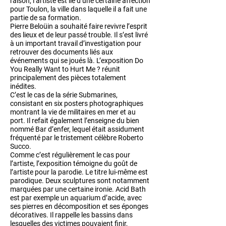
raison, l’artiste est lié d’une certaine affection
pour Toulon, la ville dans laquelle il a fait une
partie de sa formation.
Pierre Beloüin a souhaité faire revivre l’esprit
des lieux et de leur passé trouble. Il s’est livré
à un important travail d’investigation pour
retrouver des documents liés aux
événements qui se joués là. L’exposition Do
You Really Want to Hurt Me ? réunit
principalement des pièces totalement
inédites.
C’est le cas de la série Submarines,
consistant en six posters photographiques
montrant la vie de militaires en mer et au
port. Il refait également l’enseigne du bien
nommé Bar d’enfer, lequel était assidument
fréquenté par le tristement célèbre Roberto
Succo.
Comme c’est régulièrement le cas pour
l’artiste, l’exposition témoigne du goût de
l’artiste pour la parodie. Le titre lui-même est
parodique. Deux sculptures sont notamment
marquées par une certaine ironie. Acid Bath
est par exemple un aquarium d’acide, avec
ses pierres en décomposition et ses éponges
décoratives. Il rappelle les bassins dans
lesquelles des victimes pouvaient finir,