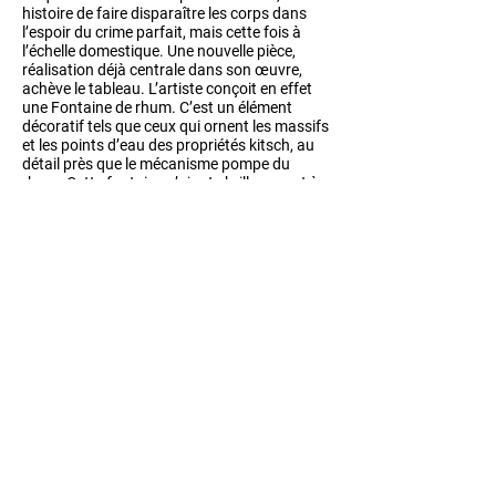
histoire de faire disparaître les corps dans
l’espoir du crime parfait, mais cette fois à
l’échelle domestique. Une nouvelle pièce,
réalisation déjà centrale dans son œuvre,
achève le tableau. L’artiste conçoit en effet
une Fontaine de rhum. C’est un élément
décoratif tels que ceux qui ornent les massifs
et les points d’eau des propriétés kitsch, au
détail près que le mécanisme pompe du
rhum. Cette fontaine s’ajoute brillamment à
celles qu’a connu l’art jusqu’ici.
Pierre Beloüin collabore aussi avec Jean-
Loup Faurat d’Hifiklub pour l’installation
Whimpers, une pièce sonore diffusée par le
système de ventilation de la galerie. L’espace
devient ainsi habité, comme fantomatique,
faisant revivre la mémoire de la pègre qui
sévissait là.
Deux pièces plus anciennes sont revisitées
par l’artiste pour l’occasion, le Bas-Relief de
cannettes de bière et une version inédite de
Vague froide, plan séquence sur l’eau fendue
par un bateau sur la méditerranée, au large
de Toulon.