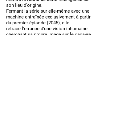
son lieu d'origine.
Fermant la série sur elle-même avec une
machine entraînée exclusivement à partir
du premier épisode (2045), elle
retrace l'errance d'une vision inhumaine
cherchant sa propre image sur le cadavre
des dieux.
FABIEN GIRAUD & RAPHAËL SIBONI