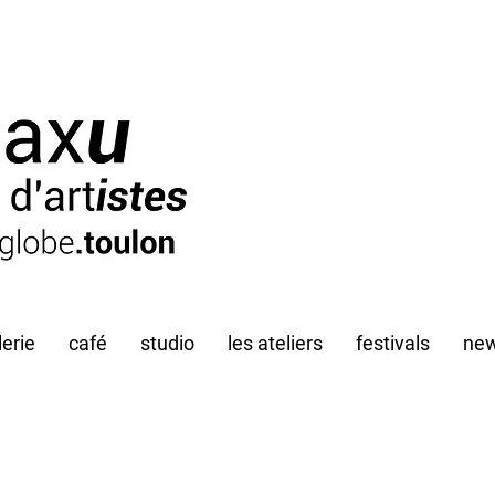
lerie
café
studio
les ateliers
festivals
new