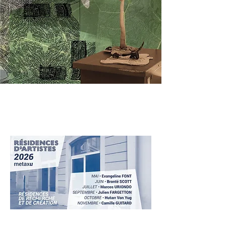
résid
ences
de rech
erch
e
et de créa
tion
2026