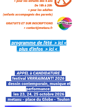
> pour les enfants dès 6 ans
De 18h à 20h
> pour les adultes
(enfants accompagnés des parents)
GRATUITS ET SUR INSCRIPTIONS
>
contact@metaxu.fr
programme de l'été > ici <
plus d'infos
> ici <
appel à
candidature
...
APPEL à CANDIDATURE
festival
VRRRAIMANT! 2026
dessin contemporain, musique et
performance
les 23, 24, 25 octobre 2026
metaxu - place du Globe - Toulon